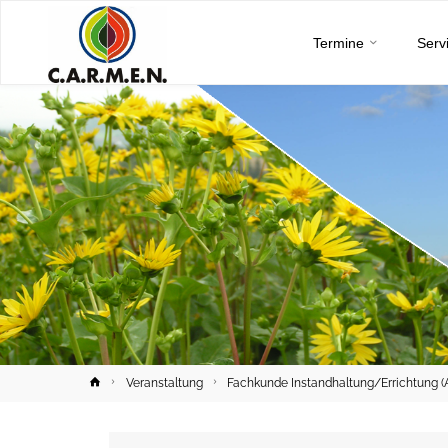
C.A.R.M.E.N.
Skip
e.V.
Termine
Serv
to
content
Home
Veranstaltung
Fachkunde Instandhaltung/Errichtung (