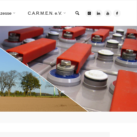
Search
ozesse
C.A.R.M.E.N. e.V.