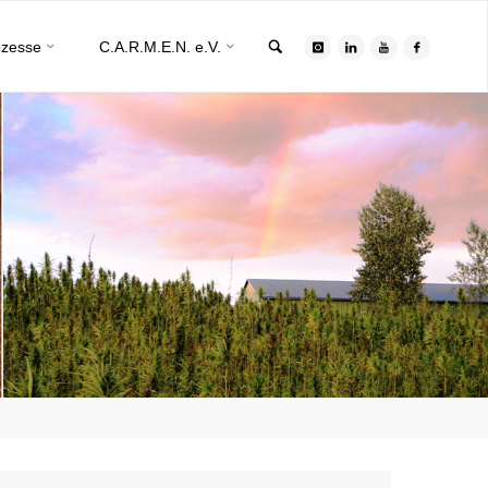
Search
ozesse
C.A.R.M.E.N. e.V.