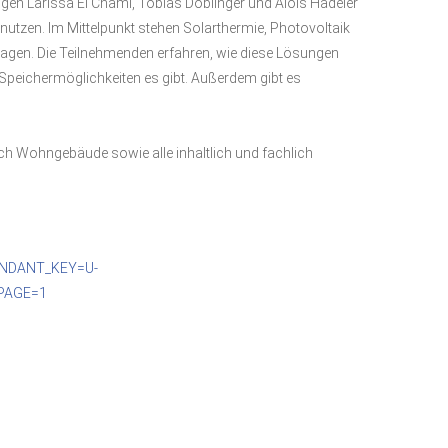
n Larissa El Chami, Tobias Doblinger und Alois Hadeier
 nutzen. Im Mittelpunkt stehen Solarthermie, Photovoltaik
gen. Die Teilnehmenden erfahren, wie diese Lösungen
Speichermöglichkeiten es gibt. Außerdem gibt es
ch Wohngebäude sowie alle inhaltlich und fachlich
MANDANT_KEY=U-
PAGE=1