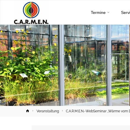
C.A.R.M.E.N.
Skip
e.V.
Termine
Serv
to
content
Home
Veranstaltung
C.A.R.M.E.N.-WebSeminar „Wärme vom D