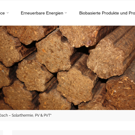
ice
Erneuerbare Energien
Biobasierte Produkte und Pr
ach – Solarthermie, PV & PVT“