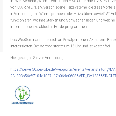
Im WebSeminar „Wärme vom Dach – Solarthermie, PV & PVT“ zeige
von C.A.R.M.E.N. e.V. verschiedene Heizsysteme, die diese Vorteile
in Verbindung mit Wärmepumpen oder Heizstäben sowie PVT-Anla
funktionieren, wo ihre Stärken und Schwächen liegen und welche 
Informationen zu aktuellen Förderprogrammen.
Das WebSeminar richtet sich an Privatpersonen, Akteure im Berei
Interessierten. Der Vortrag startet um 16 Uhr und ist kostenfrei.
Hier gelangen Sie zur Anmeldung:
https://server50.sewobe.de/webportal/events/veranstaltung?
28a393b56e87104c1037b17a064c0608&VER_ID=1236&SINGLE