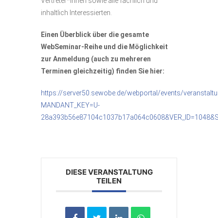
Vertreter*innen sowie alle fachlich und
inhaltlich Interessierten.
Einen Überblick über die gesamte
WebSeminar-Reihe und die Möglichkeit
zur Anmeldung (auch zu mehreren
Terminen gleichzeitig) finden Sie hier:
https://server50.sewobe.de/webportal/events/veranstalt
MANDANT_KEY=U-
28a393b56e87104c1037b17a064c0608&VER_ID=1048&
DIESE VERANSTALTUNG
TEILEN