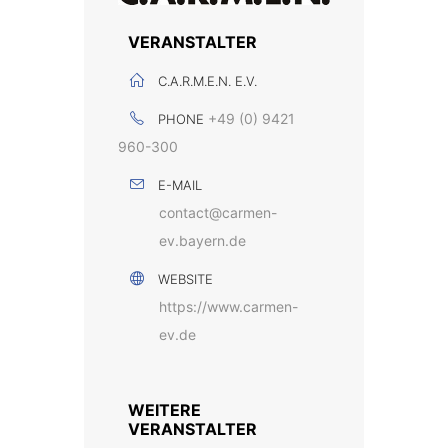
VERANSTALTER
C.A.R.M.E.N. E.V.
+49 (0) 9421
PHONE
960-300
E-MAIL
contact@carmen-
ev.bayern.de
WEBSITE
https://www.carmen-
ev.de
WEITERE
VERANSTALTER