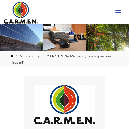
C.A.R.M.E.N.
e.V.
Home
Veranstaltung
C.A.R.M.E.N.-WebSeminar „Energiesparen im
Haushalt”