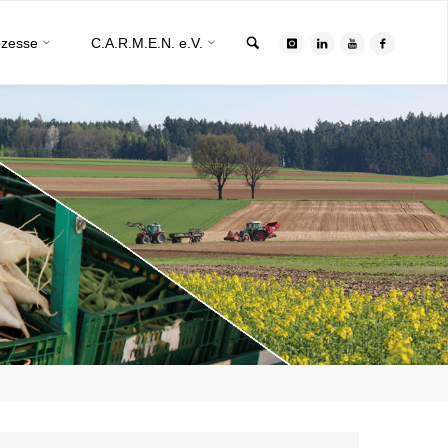
Search
ozesse
C.A.R.M.E.N. e.V.