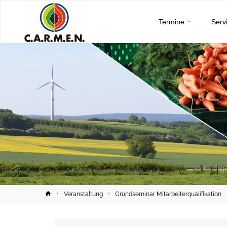
C.A.R.M.E.N.
Skip
e.V.
Termine
Serv
to
content
Home
Veranstaltung
Grundseminar Mitarbeiterqualifikation