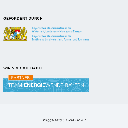
GEFÖRDERT DURCH
WIR SIND MIT DABEI!
©1992-2026 C.A.R.M.E.N. e.V.