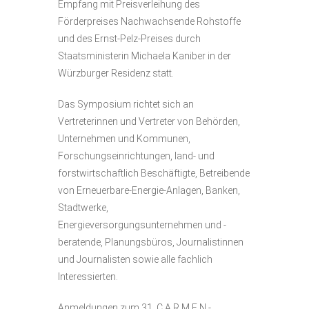
Empfang mit Preisverleihung des
Förderpreises Nachwachsende Rohstoffe
und des Ernst-Pelz-Preises durch
Staatsministerin Michaela Kaniber in der
Würzburger Residenz statt.
Das Symposium richtet sich an
Vertreterinnen und Vertreter von Behörden,
Unternehmen und Kommunen,
Forschungseinrichtungen, land- und
forstwirtschaftlich Beschäftigte, Betreibende
von Erneuerbare-Energie-Anlagen, Banken,
Stadtwerke,
Energieversorgungsunternehmen und -
beratende, Planungsbüros, Journalistinnen
und Journalisten sowie alle fachlich
Interessierten.
Anmeldungen zum 31. C.A.R.M.E.N.-