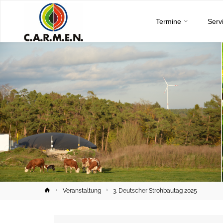
C.A.R.M.E.N.
Skip
e.V.
Termine
Serv
to
content
Home
Veranstaltung
3. Deutscher Strohbautag 2025