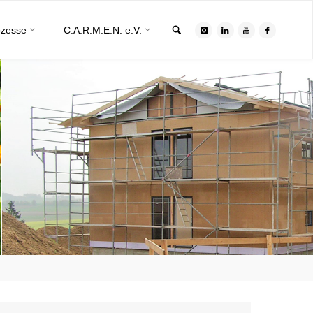
Search
ozesse
C.A.R.M.E.N. e.V.