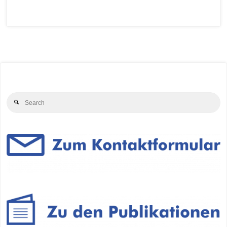
Se
Search
for