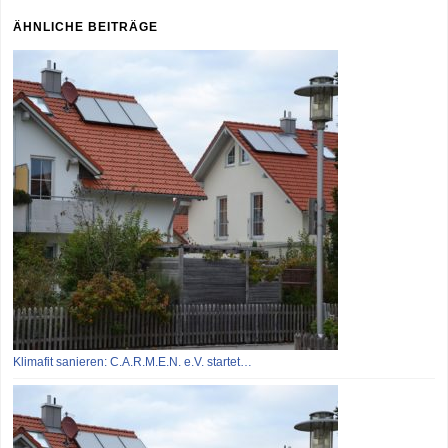
ÄHNLICHE BEITRÄGE
Klimafit sanieren: C.A.R.M.E.N. e.V. startet…