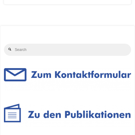
Se
Search
for