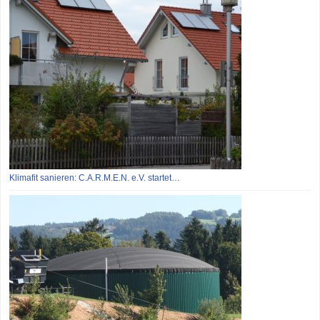
Klimafit sanieren: C.A.R.M.E.N. e.V. startet…