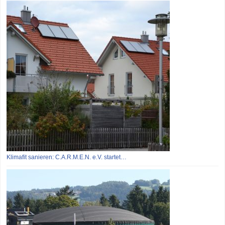
Klimafit sanieren: C.A.R.M.E.N. e.V. startet…