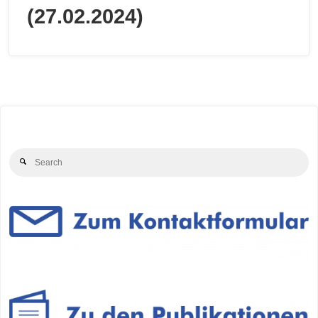
(27.02.2024)
Se
Search
for