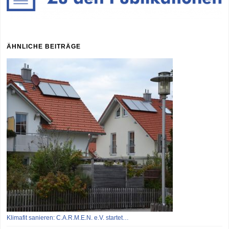
ÄHNLICHE BEITRÄGE
Klimafit sanieren: C.A.R.M.E.N. e.V. startet…