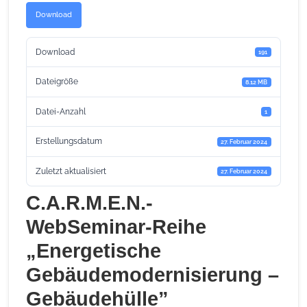
Download
Download
191
Dateigröße
8.12 MB
Datei-Anzahl
1
Erstellungsdatum
27. Februar 2024
Zuletzt aktualisiert
27. Februar 2024
C.A.R.M.E.N.-
WebSeminar-Reihe
„Energetische
Gebäudemodernisierung –
Gebäudehülle”