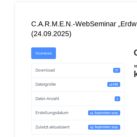
C.A.R.M.E.N.-WebSeminar „Erdwä
(24.09.2025)
Download
Download
77
Dateigröße
18 MB
Datei-Anzahl
1
Erstellungsdatum
24. September 2025
Zuletzt aktualisiert
29. September 2025