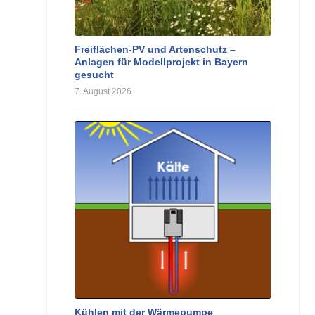
Freiflächen-PV und Artenschutz –
Anlagen für Modellprojekt in Bayern
gesucht
7. August 2026
Kühlen mit der Wärmepumpe