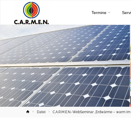
C.A.R.M.E.N.
Skip
e.V.
Termine
Serv
to
content
Home
Datei
C.A.R.M.E.N.-WebSeminar „Erdwärme – warm im W