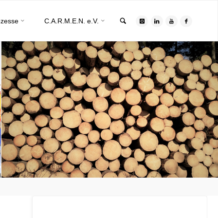
Search
ozesse
C.A.R.M.E.N. e.V.