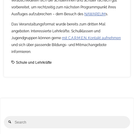
verabschiedeten sich die Schülerinnen und Schüler fachlich gut
vorbereitet, um rechtzeitig zum nächsten Programmpunkt ihres
Ausfluges aufzubrechen – dem Besuch des
NAWAREUM
s.
Das Veranstaltungsformat wurde bereits zum dritten Mal
angeboten. Interessierte Lehrkräfte, Schulklassen und
Jugendgruppen können gerne
mit C.A.R.M.E.N. Kontakt aufnehmen
und sich über passende Bildungs- und Mitmachangebote
informieren.
Schule und Lehrkräfte
Se
Search
for