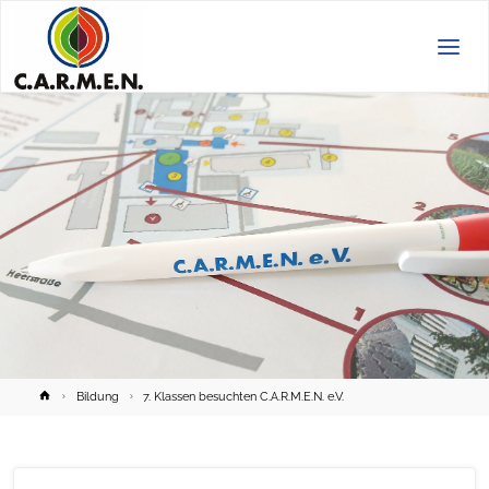
C.A.R.M.E.N.
e.V.
Home
Bildung
7. Klassen besuchten C.A.R.M.E.N. e.V.