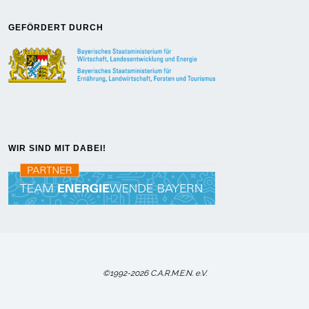
GEFÖRDERT DURCH
WIR SIND MIT DABEI!
©1992-2026 C.A.R.M.E.N. e.V.