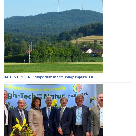
34. C.A.R.M.E.N.-Symposium in Straubing: Impulse für…