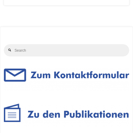
Se
Search
for