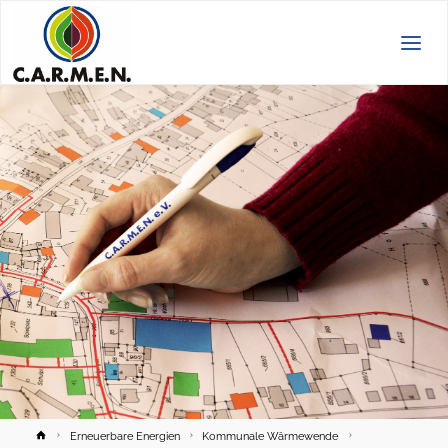
C.A.R.M.E.N.
e.V.
Home
Erneuerbare Energien
Kommunale Wärmewende