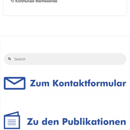
Kommunale Wärmewende
Se
Search
for