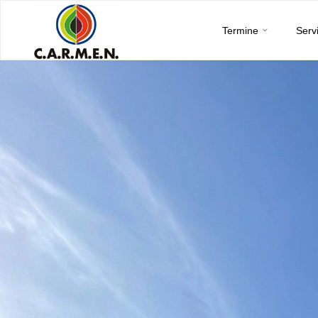
C.A.R.M.E.N.
Skip
e.V.
Termine
Serv
to
content