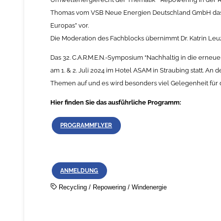
Thomas vom VSB Neue Energien Deutschland GmbH das Pr
Europas” vor.
Die Moderation des Fachblocks übernimmt Dr. Katrin Leu
Das 32. C.A.R.M.E.N.-Symposium “Nachhaltig in die erneue
am 1. & 2. Juli 2024 im Hotel ASAM in Straubing statt. A
Themen auf und es wird besonders viel Gelegenheit für
Hier finden Sie das ausführliche Programm:
PROGRAMMFLYER
ANMELDUNG
Recycling
/
Repowering
/
Windenergie