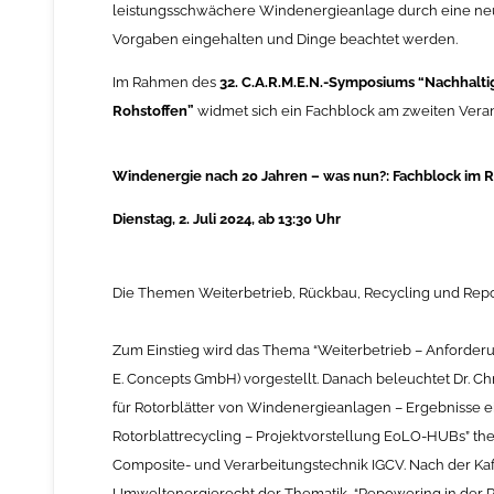
leistungsschwächere Windenergieanlage durch eine neue
Vorgaben eingehalten und Dinge beachtet werden.
Im Rahmen des
32. C.A.R.M.E.N.-Symposiums “Nachhaltig
Rohstoffen”
widmet sich ein Fachblock am zweiten Ver
Windenergie nach 20 Jahren – was nun?: Fachblock im R
Dienstag, 2. Juli 2024, ab 13:30 Uhr
Die Themen Weiterbetrieb, Rückbau, Recycling und Rep
Zum Einstieg wird das Thema “Weiterbetrieb – Anforder
E. Concepts GmbH) vorgestellt. Danach beleuchtet Dr.
Ch
für Rotorblätter von Windenergieanlagen – Ergebnisse 
Rotorblattrecycling – Projektvorstellung EoLO-HUBs” the
Composite- und Verarbeitungstechnik IGCV. Nach der Ka
Umweltenergierecht der Thematik “Repowering in der R