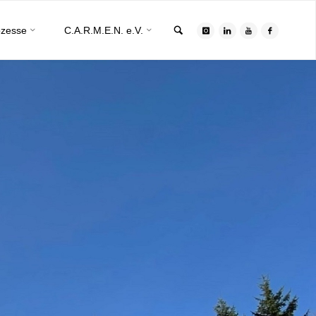
Search
ozesse
C.A.R.M.E.N. e.V.