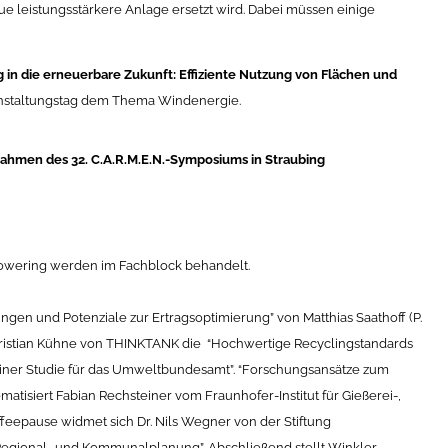
 leistungsstärkere Anlage ersetzt wird. Dabei müssen einige
 in die erneuerbare Zukunft: Effiziente Nutzung von Flächen und
anstaltungstag dem Thema Windenergie.
ahmen des 32. C.A.R.M.E.N.-Symposiums in Straubing
owering werden im Fachblock behandelt.
ungen und Potenziale zur Ertragsoptimierung” von
Matthias Saathoff (P.
ristian Kühne von THINKTANK die “Hochwertige Recyclingstandards
einer Studie für das Umweltbundesamt”. “Forschungsansätze zum
matisiert
Fabian Rechsteiner vom Fraunhofer-Institut für Gießerei-,
ffeepause widmet sich
Dr. Nils Wegner von der Stiftung
egional- und Kommunalplanung”. Abschließend stellt
Winkler