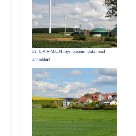
32. C.A.R.M.E.N.-Symposium: Jetzt noch
anmelden!