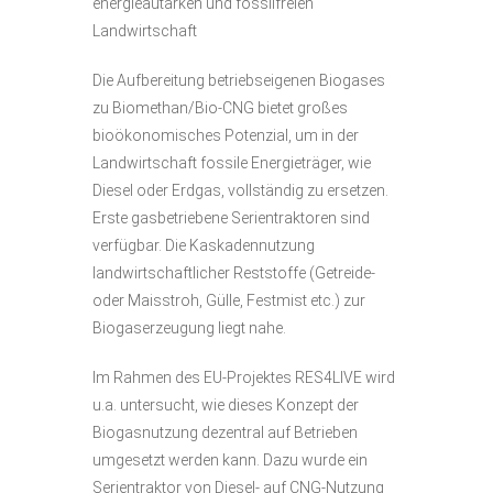
energieautarken und fossilfreien
Landwirtschaft
Die Aufbereitung betriebseigenen Biogases
zu Biomethan/Bio-CNG bietet großes
bioökonomisches Potenzial, um in der
Landwirtschaft fossile Energieträger, wie
Diesel oder Erdgas, vollständig zu ersetzen.
Erste gasbetriebene Serientraktoren sind
verfügbar. Die Kaskadennutzung
landwirtschaftlicher Reststoffe (Getreide-
oder Maisstroh, Gülle, Festmist etc.) zur
Biogaserzeugung liegt nahe.
Im Rahmen des EU-Projektes RES4LIVE wird
u.a. untersucht, wie dieses Konzept der
Biogasnutzung dezentral auf Betrieben
umgesetzt werden kann. Dazu wurde ein
Serientraktor von Diesel- auf CNG-Nutzung