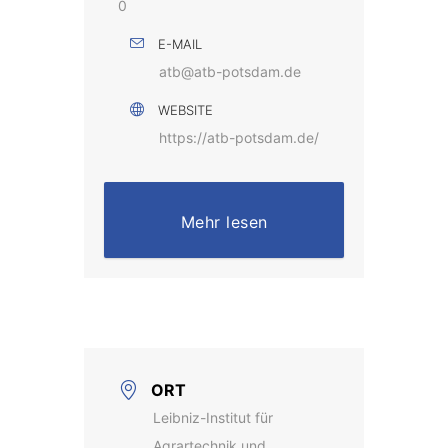
0
E-MAIL
atb@atb-potsdam.de
WEBSITE
https://atb-potsdam.de/
Mehr lesen
ORT
Leibniz-Institut für
Agrartechnik und