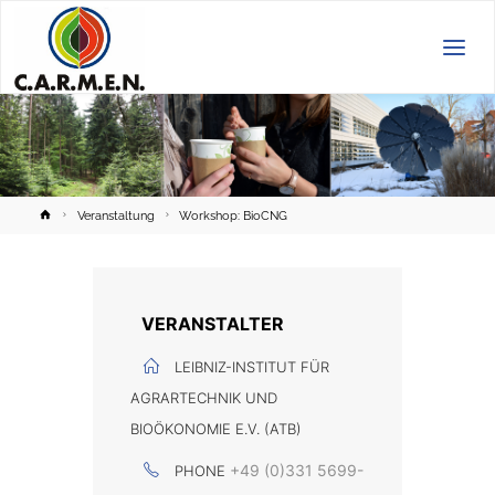
C.A.R.M.E.N.
e.V.
Home
Veranstaltung
Workshop: BioCNG
VERANSTALTER
LEIBNIZ-INSTITUT FÜR
AGRARTECHNIK UND
BIOÖKONOMIE E.V. (ATB)
+49 (0)331 5699-
PHONE