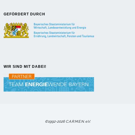
GEFÖRDERT DURCH
WIR SIND MIT DABEI!
©1992-2026 C.A.R.M.E.N. e.V.