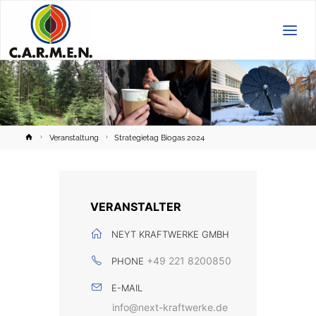
C.A.R.M.E.N.
e.V.
Home
Veranstaltung
Strategietag Biogas 2024
VERANSTALTER
NEYT KRAFTWERKE GMBH
+49 221 8200850
PHONE
E-MAIL
info@next-kraftwerke.de