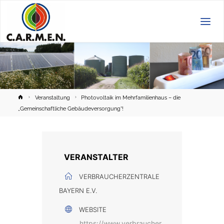
C.A.R.M.E.N.
e.V.
Home
Veranstaltung
Photovoltaik im Mehrfamilienhaus – die
„Gemeinschaftliche Gebäudeversorgung“!
VERANSTALTER
VERBRAUCHERZENTRALE
BAYERN E.V.
WEBSITE
https://www.verbraucher