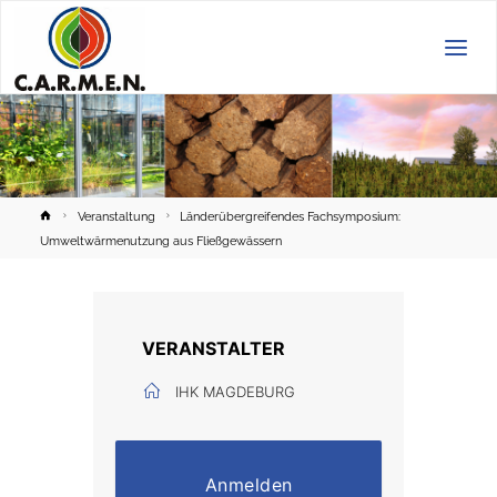
C.A.R.M.E.N.
e.V.
Home
Veranstaltung
Länderübergreifendes Fachsymposium:
Umweltwärmenutzung aus Fließgewässern
VERANSTALTER
IHK MAGDEBURG
Anmelden