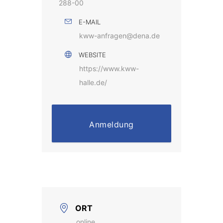
288-00
E-MAIL
kww-anfragen@dena.de
WEBSITE
https://www.kww-
halle.de/
Anmeldung
ORT
online