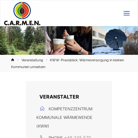
C.A.R.M.E.N.
e.V.
Home
Veranstaltung
KWW-Praxisblick: Wärmeversorgung in kleinen
Kommunen umsetzen
VERANSTALTER
KOMPETENZZENTRUM
KOMMUNALE WÄRMEWENDE
(KWW)
+49 345 570
PHONE