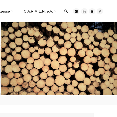
Search
ozesse
C.A.R.M.E.N. e.V.