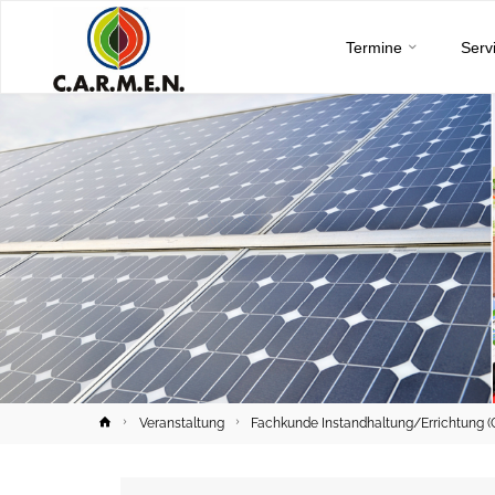
C.A.R.M.E.N.
Skip
e.V.
Termine
Serv
to
content
Home
Veranstaltung
Fachkunde Instandhaltung/Errichtung (