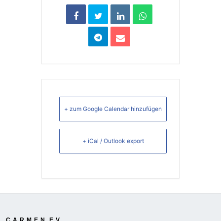
+ zum Google Calendar hinzufügen
+ iCal / Outlook export
C.A.R.M.E.N. E.V.