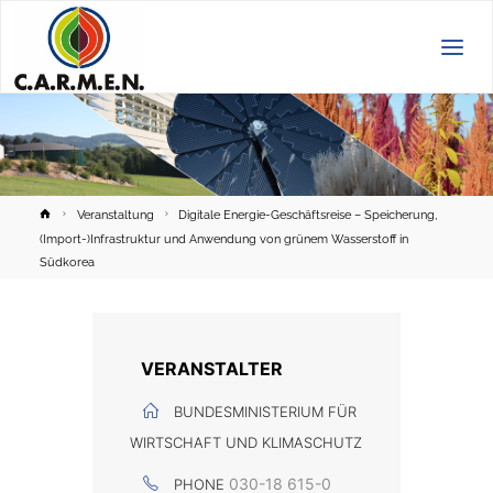
C.A.R.M.E.N.
e.V.
Home
Veranstaltung
Digitale Energie-Geschäftsreise – Speicherung,
(Import-)Infrastruktur und Anwendung von grünem Wasserstoff in
Südkorea
VERANSTALTER
BUNDESMINISTERIUM FÜR
WIRTSCHAFT UND KLIMASCHUTZ
030-18 615-0
PHONE