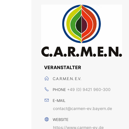
VERANSTALTER
C.A.R.M.E.N. E.V.
+49 (0) 9421 960-300
PHONE
E-MAIL
contact@carmen-ev.bayern.de
WEBSITE
https://www.carmen-ev.de