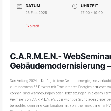
DATUM
UHRZEIT
26 Feb. 2025
17:00 - 19:00
Expired!
C.A.R.M.E.N.- WebSeminar
Gebäudemodernisierung – 
Das Anfang 2024 in Kraft getretene Gebäudeenergiegesetz erlaubt
zu mindestens 65 Prozent mit Erneuerbaren Energien betrieben w
können, sind Wärmepumpen oder Holzheizungen. In diesem Termin
Pielmeier von C.A.R.M.E.N. e.V. über wichtige Grundlagen dieser
beleuchtet, denn eine Kombination mit Solarthermie oder einer P