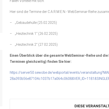
Fällen Vorteile mit sich.
Hier sind die Termine der C.A.R.M.E.N.- WebSeminar-Reihe zusa
– „Gebäudehülle (25.02.2025)
– „Heiztechnik 1“ (26.02.2025)
– „Heiztechnik 2“ (27.02.2025)
Einen Überblick über die gesamte WebSeminar-Reihe und die
Terminen gleichzeitig) finden Sie hier:
https://server50.sewobe.de/webportal/events/veranstaltung?
28a393b56e87104c1037b17a064c0608&VER_ID=1181&SINGLE
DIESE VERANSTAL