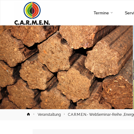
C.A.R.M.E.N.
Skip
e.V.
Termine
Serv
to
content
Home
Veranstaltung
C.A.R.M.E.N.- WebSeminar-Reihe „Energ