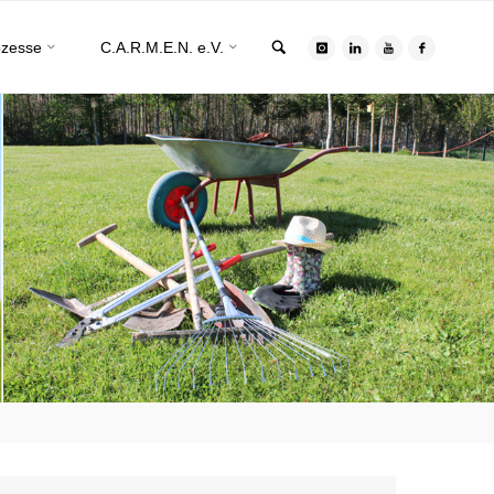
Search
ozesse
C.A.R.M.E.N. e.V.