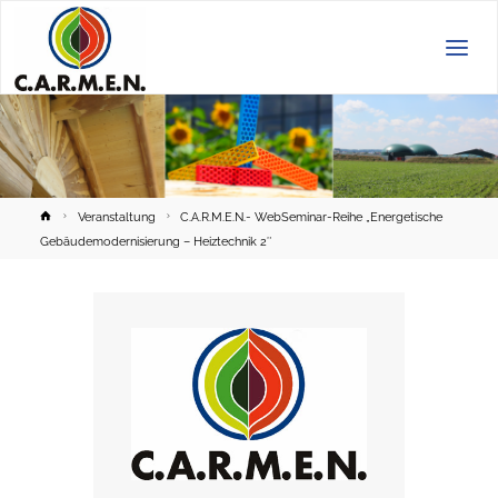
C.A.R.M.E.N.
e.V.
Home
Veranstaltung
C.A.R.M.E.N.- WebSeminar-Reihe „Energetische
Gebäudemodernisierung – Heiztechnik 2″