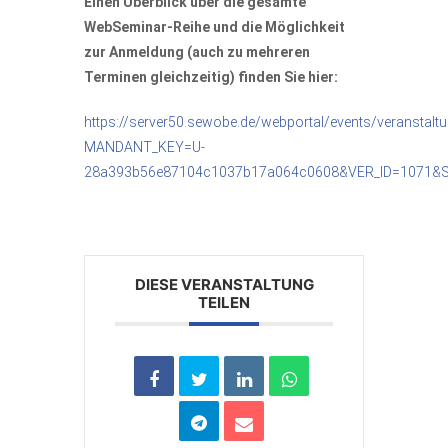
Einen Überblick über die gesamte
WebSeminar-Reihe und die Möglichkeit
zur Anmeldung (auch zu mehreren
Terminen gleichzeitig) finden Sie hier:
https://server50.sewobe.de/webportal/events/veranstalt
MANDANT_KEY=U-
28a393b56e87104c1037b17a064c0608&VER_ID=1071&
DIESE VERANSTALTUNG
TEILEN