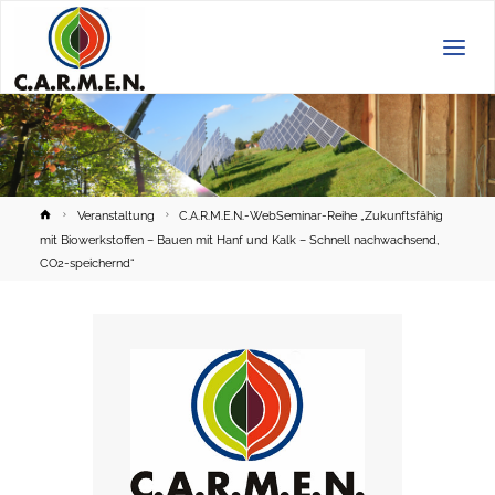
C.A.R.M.E.N.
e.V.
Home
Veranstaltung
C.A.R.M.E.N.-WebSeminar-Reihe „Zukunftsfähig
mit Biowerkstoffen – Bauen mit Hanf und Kalk – Schnell nachwachsend,
CO2-speichernd“