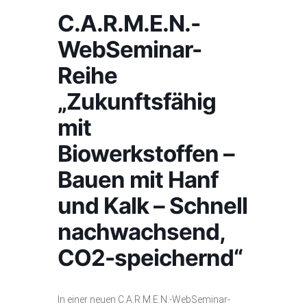
C.A.R.M.E.N.-
WebSeminar-
Reihe
„Zukunftsfähig
mit
Biowerkstoffen –
Bauen mit Hanf
und Kalk – Schnell
nachwachsend,
CO2-speichernd“
In einer neuen C.A.R.M.E.N.-WebSeminar-