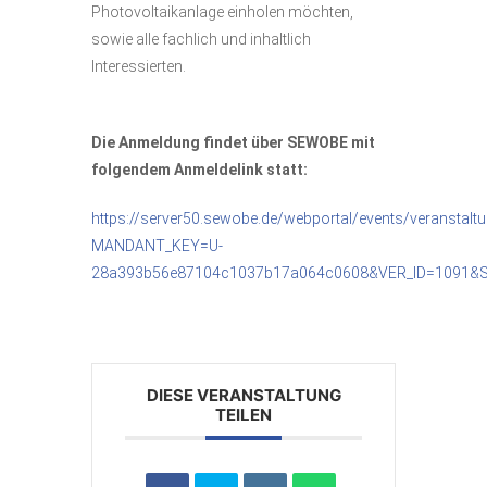
Photovoltaikanlage einholen möchten,
sowie alle fachlich und inhaltlich
Interessierten.
Die Anmeldung findet über SEWOBE mit
folgendem Anmeldelink statt:
https://server50.sewobe.de/webportal/events/veranstalt
MANDANT_KEY=U-
28a393b56e87104c1037b17a064c0608&VER_ID=1091&
DIESE VERANSTALTUNG
TEILEN