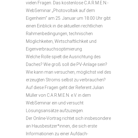
vielen Fragen. Das kostenlose C.A.R.M.E.N.-
WebSeminar „Photovoltaik auf dem
Eigenheim“ am 25. Januar um 18:00 Uhr gibt
einen Einblick in die aktuellen rechtlichen
Rahmenbedingungen, technischen
Möglichkeiten, Wirtschaftlichkeit und
Eigenverbrauchsoptimierung.
Welche Rolle spielt die Ausrichtung des
Daches? Wie groß soll die PV-Anlage sein?
Wie kann man versuchen, möglichst viel des
erzeugten Stroms selbst zu verbrauchen?
Auf diese Fragen geht der Referent Julian
Müller von C.A.R.M.E.N. e.V. in dem
WebSeminar ein und versucht
Lösungsansätze aufzuzeigen.
Der Online-Vortrag richtet sich insbesondere
an Hausbesitzer*innen, die sich erste
Informationen zu einer Aufdach-