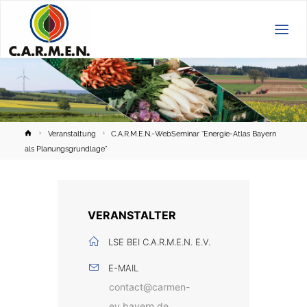
C.A.R.M.E.N.
e.V.
Home
Veranstaltung
C.A.R.M.E.N.-WebSeminar “Energie-Atlas Bayern
als Planungsgrundlage”
VERANSTALTER
LSE BEI C.A.R.M.E.N. E.V.
E-MAIL
contact@carmen-
ev.bayern.de