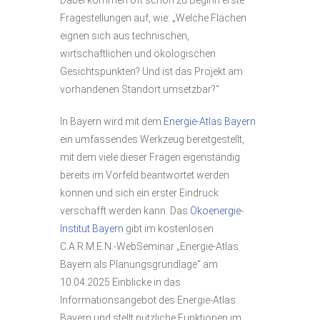
Dabei kommen oft schon zu Beginn erste
Fragestellungen auf, wie: „Welche Flächen
eignen sich aus technischen,
wirtschaftlichen und ökologischen
Gesichtspunkten? Und ist das Projekt am
vorhandenen Standort umsetzbar?“
In Bayern wird mit dem
Energie-Atlas Bayern
ein umfassendes Werkzeug bereitgestellt,
mit dem viele dieser Fragen eigenständig
bereits im Vorfeld beantwortet werden
können und sich ein erster Eindruck
verschafft werden kann. Das
Ökoenergie-
Institut Bayern
gibt im kostenlosen
C.A.R.M.E.N.‑WebSeminar „Energie-Atlas
Bayern als Planungsgrundlage“ am
10.04.2025 Einblicke in das
Informationsangebot des Energie-Atlas
Bayern und stellt nützliche Funktionen im