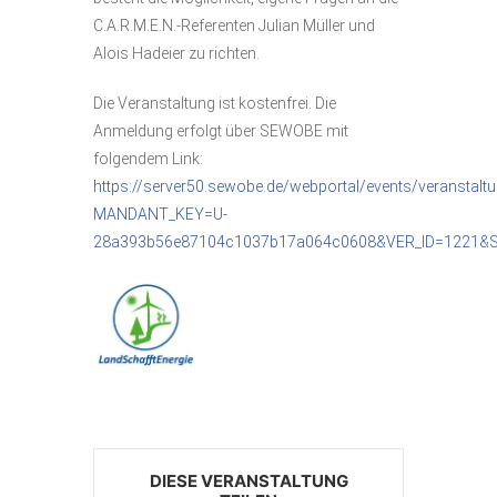
C.A.R.M.E.N.-Referenten Julian Müller und
Alois Hadeier zu richten.
Die Veranstaltung ist kostenfrei. Die
Anmeldung erfolgt über SEWOBE mit
folgendem Link:
https://server50.sewobe.de/webportal/events/veranstalt
MANDANT_KEY=U-
28a393b56e87104c1037b17a064c0608&VER_ID=1221&
DIESE VERANSTALTUNG