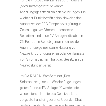
Für die Photovoltaik kam es durch das als
„
Solarspitzengesetz
“ bekannte
Änderungsgesetz zu einigen Neuerungen. Ein
wichtiger Punkt betrifft beispielsweise das
Aussetzen der EEG-Einspeisevergütung in
Zeiten negativer Börsenstrompreise.
Betroffen sind neue PV-Anlagen, die ab dem
25. Februar in Betrieb genommen werden.
Auch für die gemeinsame Nutzung von
Netzverknüpfungspunkten oder den Einsatz
von Stromspeichern hält das Gesetz einige
Neuregelungen bereit.
Im C.A.R.M.E.N.-WebSeminar „Das
Solarspitzengesetz – Welche Regelungen
gelten für neue PV-Anlagen?“ werden die
wesentlichen Inhalte des Gesetzes kurz
vorgestellt und eingeordnet. Über den Chat
besteht die Möglichkeit, eigene Fragen an die