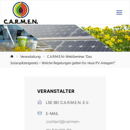
C.A.R.M.E.N.
e.V.
Home
Veranstaltung
C.A.R.M.E.N.-WebSeminar “Das
Solarspitzengesetz – Welche Regelungen gelten für neue PV-Anlagen?”
VERANSTALTER
LSE BEI C.A.R.M.E.N. E.V.
E-MAIL
contact@carmen-
ev.bayern.de