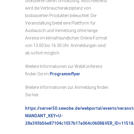
diskutieren deren Umsetzung. Abschließend
wird die Verbraucherakzeptanz von
biobasierten Produkten beleuchtet. Die
Veranstaltung bietet eine Plattform für
Austausch und Vernetzung ohne lange
Anreise im klimafreundlichen Online-Format
von 13:00 bis 16:30 Uhr. Anmeldungen sind
ab sofort möglich.
Weitere Informationen zur WebKonferenz
finden Sie im
Programmflyer
.
Weitere Informationen zur Anmeldung finden
Sie hier:
https://server50.sewobe.de/webportal/events/veranst
MANDANT_KEY=U-
28a393b56e87104c1037b17a064c0608&VER_ID=1151