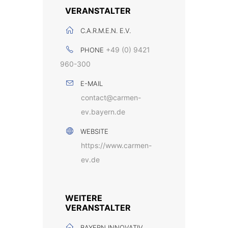
VERANSTALTER
C.A.R.M.E.N. E.V.
+49 (0) 9421
PHONE
960-300
E-MAIL
contact@carmen-
ev.bayern.de
WEBSITE
https://www.carmen-
ev.de
WEITERE
VERANSTALTER
BAYERN INNOVATIV