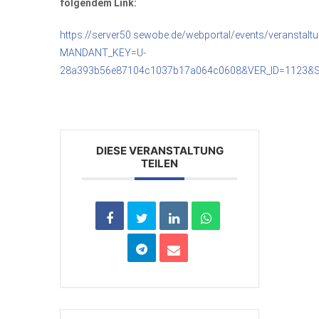
folgendem Link:
https://server50.sewobe.de/webportal/events/veranstalt
MANDANT_KEY=U-
28a393b56e87104c1037b17a064c0608&VER_ID=1123&
DIESE VERANSTALTUNG
TEILEN