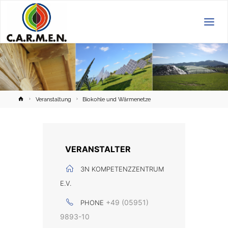
C.A.R.M.E.N.
e.V.
Home
Veranstaltung
Biokohle und Wärmenetze
VERANSTALTER
3N KOMPETENZZENTRUM
E.V.
+49 (05951)
PHONE
9893-10