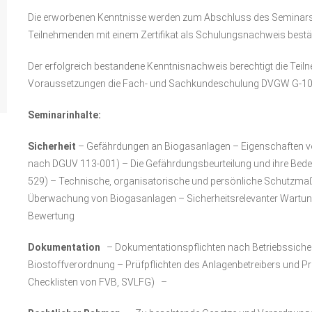
Die erworbenen Kenntnisse werden zum Abschluss des Seminars m
Teilnehmenden mit einem Zertifikat als Schulungsnachweis bestät
Der erfolgreich bestandene Kenntnisnachweis berechtigt die Tei
Voraussetzungen die Fach- und Sachkundeschulung DVGW G-1030
Seminarinhalte:
Sicherheit
– Gefährdungen an Biogasanlagen – Eigenschaften v
nach DGUV 113-001) – Die Gefährdungsbeurteilung und ihre Bede
529) – Technische, organisatorische und persönliche Schutzm
Überwachung von Biogasanlagen – Sicherheitsrelevanter Wartu
Bewertung
Dokumentation
– Dokumentationspflichten nach Betriebssich
Biostoffverordnung – Prüfpflichten des Anlagenbetreibers und Pr
Checklisten von FVB, SVLFG) –