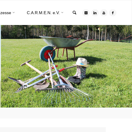
Search
ozesse
C.A.R.M.E.N. e.V.