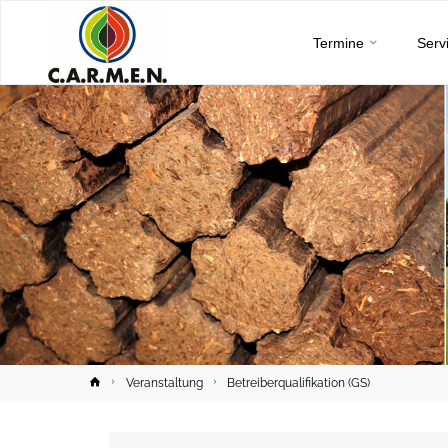
C.A.R.M.E.N.
Skip
e.V.
Termine
Serv
to
content
Home
Veranstaltung
Betreiberqualifikation (GS)