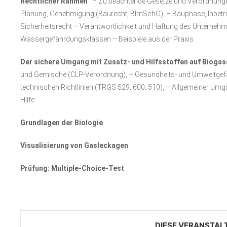
Rechtlicher Rahmen
– Zu beachtende Gesetze und Verordnunge
Planung, Genehmigung (Baurecht, BImSchG), – Bauphase, Inbetri
Sicherheitsrecht – Verantwortlichkeit und Haftung des Untern
Wassergefährdungsklassen – Beispiele aus der Praxis
Der sichere Umgang mit Zusatz- und Hilfsstoffen auf Bioga
und Gemische (CLP-Verordnung), – Gesundheits- und Umweltgefä
technischen Richtlinien (TRGS 529; 600; 510), – Allgemeiner Umg
Hilfe
Grundlagen der Biologie
Visualisierung von Gasleckagen
Prüfung: Multiple-Choice-Test
DIESE VERANSTAL