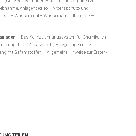
n (Gesetzespyramide) – Rechtliche Vorgaben zu
ebnahme, Anlagenbetrieb – Arbeitsschutz- und
ehmers – Wasserrecht – Wasserhaushaltsgesetz –
sanlagen
– Das Kennzeichnungssystem für Chemikalien
hrdung durch Zusatzstoffe, – Regelungen in den
ang mit Gefahrstoffen, – Allgemeine Hinweise zur Ersten-
TUNG TEILEN