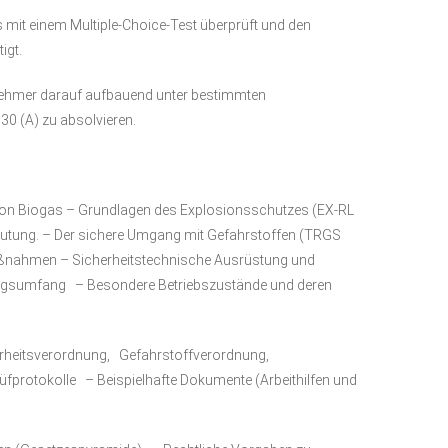
it einem Multiple-Choice-Test überprüft und den
igt.
lnehmer darauf aufbauend unter bestimmten
 (A) zu absolvieren.
on Biogas – Grundlagen des Explosionsschutzes (EX-RL
utung. – Der sichere Umgang mit Gefahrstoffen (TRGS
aßnahmen – Sicherheitstechnische Ausrüstung und
ngsumfang – Besondere Betriebszustände und deren
erheitsverordnung, Gefahrstoffverordnung,
üfprotokolle – Beispielhafte Dokumente (Arbeithilfen und