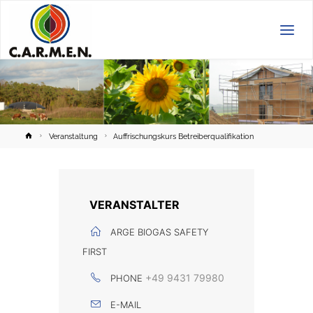
C.A.R.M.E.N.
e.V.
Home
Veranstaltung
Auffrischungskurs Betreiberqualifikation
VERANSTALTER
ARGE BIOGAS SAFETY
FIRST
+49 9431 79980
PHONE
E-MAIL