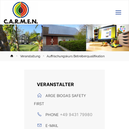
C.A.R.M.E.N.
e.V.
Home
Veranstaltung
Auffrischungskurs Betreiberqualifikation
VERANSTALTER
ARGE BIOGAS SAFETY
FIRST
+49 9431 79980
PHONE
E-MAIL