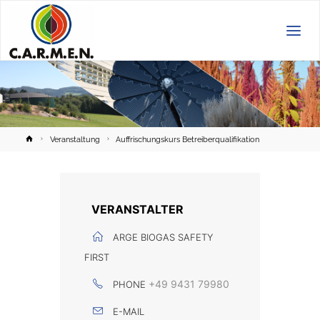
C.A.R.M.E.N.
e.V.
Home
Veranstaltung
Auffrischungskurs Betreiberqualifikation
VERANSTALTER
ARGE BIOGAS SAFETY
FIRST
+49 9431 79980
PHONE
E-MAIL