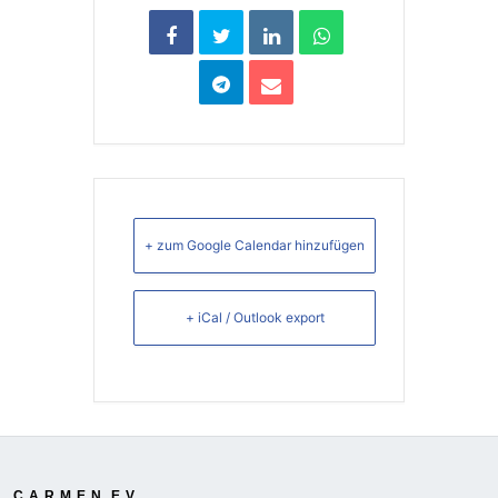
+ zum Google Calendar hinzufügen
+ iCal / Outlook export
C.A.R.M.E.N. E.V.