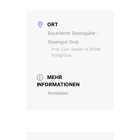
ORT
Bayerische Staatsgüter -
Staatsgut Grub
Prof.-Zorn-Straße 19, 85586
Poing/Grub
MEHR
INFORMATIONEN
Anmelden