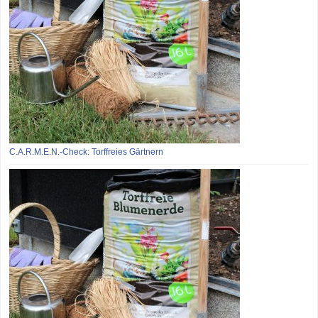
C.A.R.M.E.N.-Check: Torffreies Gärtnern