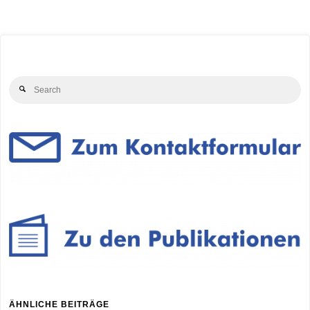
Se
Search
for
ÄHNLICHE BEITRÄGE