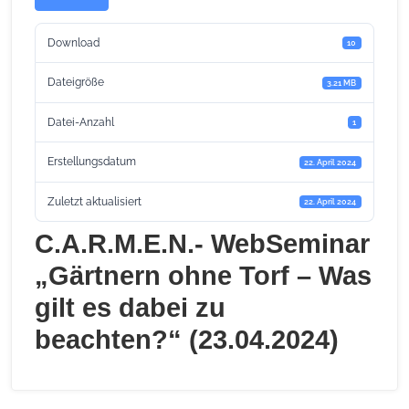
Download
10
Dateigröße
3.21 MB
Datei-Anzahl
1
Erstellungsdatum
22. April 2024
Zuletzt aktualisiert
22. April 2024
C.A.R.M.E.N.- WebSeminar
„Gärtnern ohne Torf – Was
gilt es dabei zu
beachten?“ (23.04.2024)