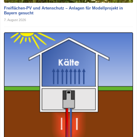
Freiflächen-PV und Artenschutz – Anlagen für Modellprojekt in
Bayern gesucht
7. August 2026