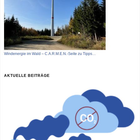
Windenergie im Wald – C.A.R.M.E.N.-Seite zu Tipps…
AKTUELLE BEITRÄGE