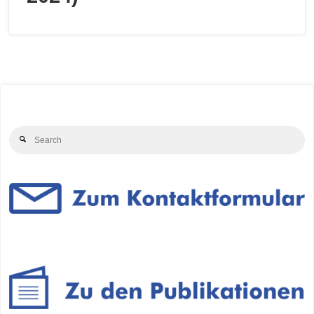
Se
Search
for