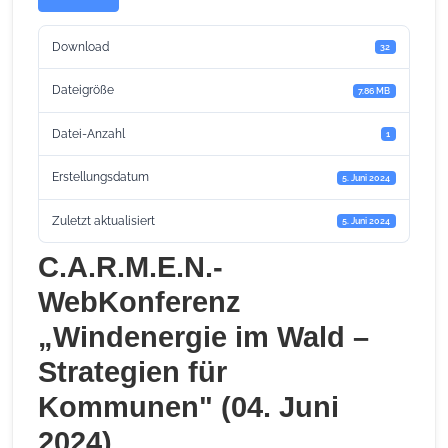
Download
32
Dateigröße
7.86 MB
Datei-Anzahl
1
Erstellungsdatum
5. Juni 2024
Zuletzt aktualisiert
5. Juni 2024
C.A.R.M.E.N.-
WebKonferenz
„Windenergie im Wald –
Strategien für
Kommunen" (04. Juni
2024)