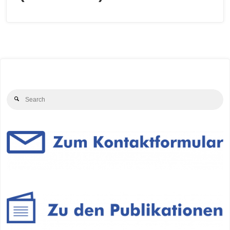
Se
Search
for