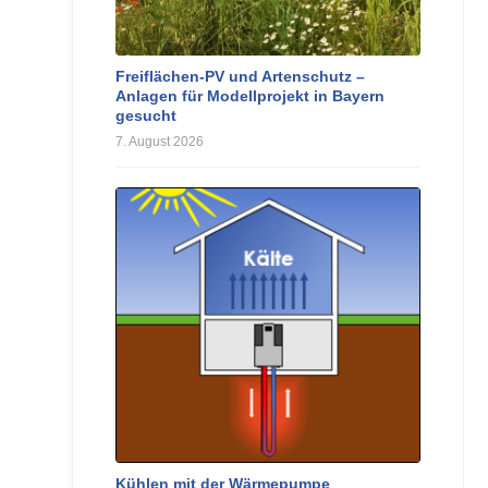
Freiflächen-PV und Artenschutz –
Anlagen für Modellprojekt in Bayern
gesucht
7. August 2026
Kühlen mit der Wärmepumpe