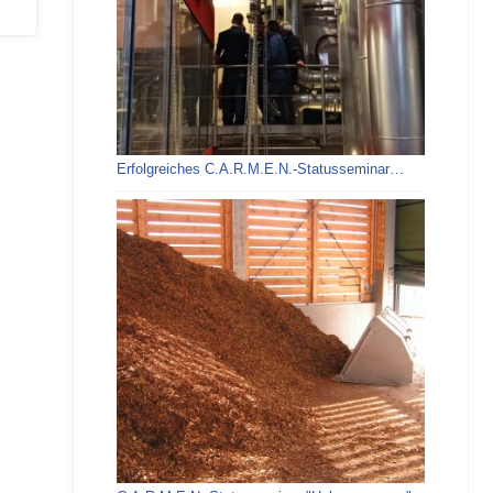
Erfolgreiches C.A.R.M.E.N.-Statusseminar…