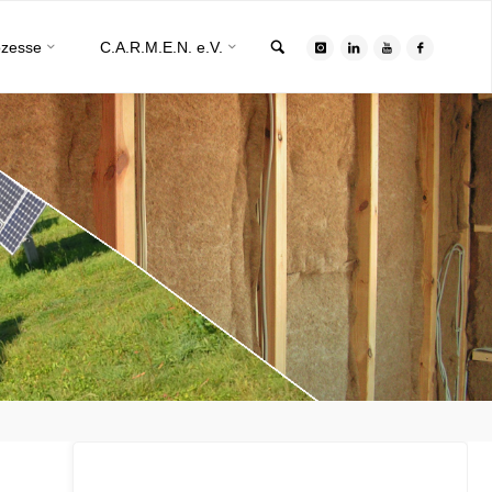
Search
ozesse
C.A.R.M.E.N. e.V.