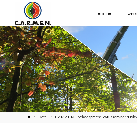
C.A.R.M.E.N.
Skip
e.V.
Termine
Serv
to
content
Home
Datei
C.A.R.M.E.N.-Fachgespräch: Statusseminar “Holzv