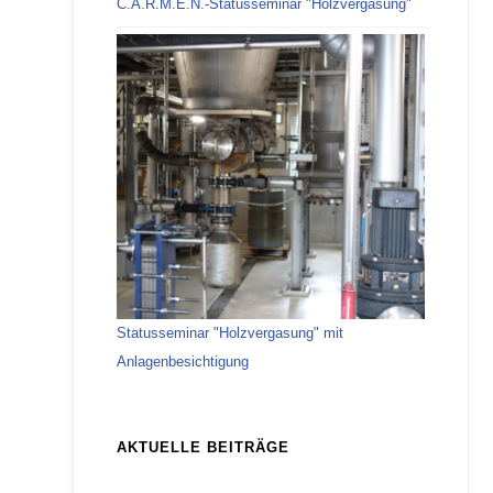
C.A.R.M.E.N.-Statusseminar "Holzvergasung"
Statusseminar "Holzvergasung" mit
Anlagenbesichtigung
AKTUELLE BEITRÄGE