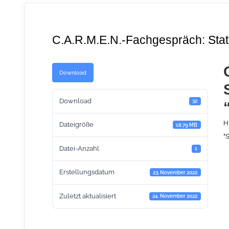
C.A.R.M.E.N.-Fachgespräch: Stat
Download
Download
32
H
Dateigröße
18.79 MB
"
Datei-Anzahl
1
Erstellungsdatum
23. November 2022
Zuletzt aktualisiert
24. November 2022