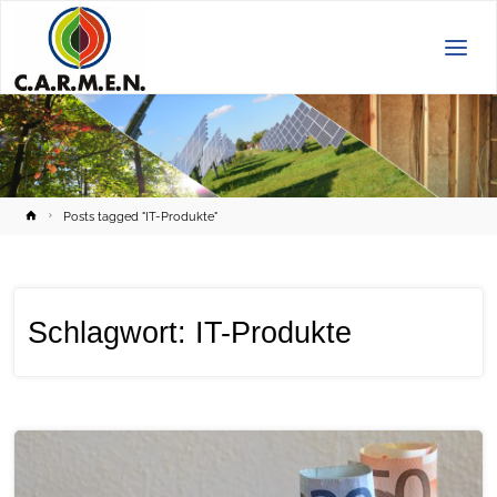
C.A.R.M.E.N.
e.V.
Home
Posts tagged "IT-Produkte"
Schlagwort:
IT-Produkte