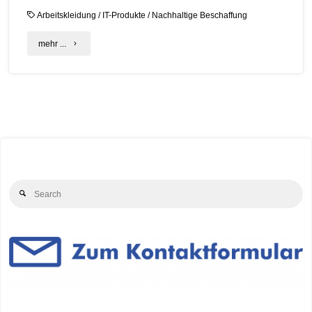
Arbeitskleidung
/
IT-Produkte
/
Nachhaltige Beschaffung
"C.A.R.M.E.N.-
mehr ...
WebSeminar
„Faire
und
nachhaltige
Beschaffung
Se
von
Search
for
Arbeitskleidung
und
IT-
Produkten
in