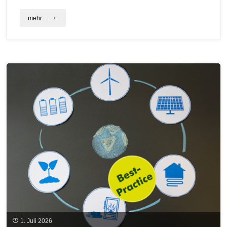
"ABGESAGT:
mehr ...
Bauen
mit
Lehm:
C.A.R.M.E.N.-
Seminar
für
Architekturschaffende
und
SelbstbauerInnen
am
23.
1. Juli 2026