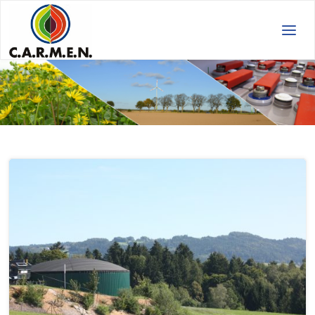
C.A.R.M.E.N.
e.V.