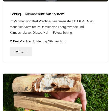
und
25.07.26"
Eching – Klimaschutz mit System
Im Rahmen von Best Practice-Beispielen stellt C.A.R.M.E.N. e.V.
monatlich Vorreiter im Bereich von Energiewende und
Klimaschutz vor. Dieses Mal im Fokus: Eching.
Best Practice
/
Förderung
/
Klimaschutz
"Eching
mehr ...
–
Klimaschutz
mit
System"