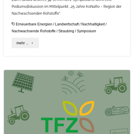
Podiumsdiskussion im Mittelpunkt: „25 Jahre KoNaRo – Region der
Nachwachsenden Rohstoffe“.
Erneuerbare Energien
/
Landwirtschaft
/
Nachhaltigkeit
/
Nachwachsende Rohstoffe
/
Straubing
/
Symposium
"25
mehr ...
Jahre
KoNaRo
–
Impulse
für
Forschung,
Innovation
und