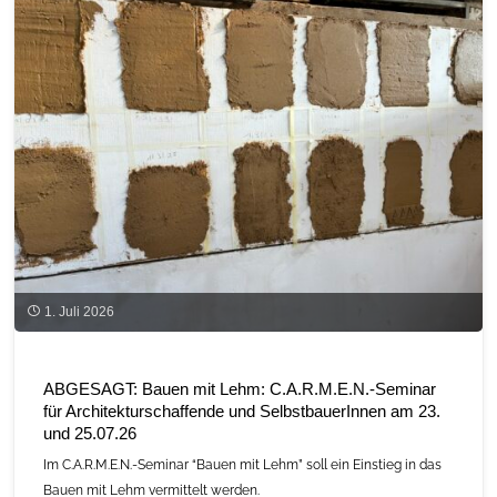
Label
e.V.
beendet
das
Grünes
Gas-
Label
im
1. Juli 2026
Jahr
2029"
ABGESAGT: Bauen mit Lehm: C.A.R.M.E.N.-Seminar
für Architekturschaffende und SelbstbauerInnen am 23.
und 25.07.26
Im C.A.R.M.E.N.-Seminar “Bauen mit Lehm” soll ein Einstieg in das
Bauen mit Lehm vermittelt werden.