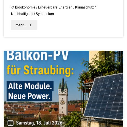
Bioökonomie
/
Erneuerbare Energien
/
Klimaschutz
/
Nachhaltigkeit
/
Symposium
"Bioökonomie
mehr ...
als
Schlüssel
für
nachhaltige
Transformation"