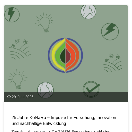
Rohstoffe
erholt
sich
2024
leicht"
29. Juni 2026
25 Jahre KoNaRo – Impulse für Forschung, Innovation
und nachhaltige Entwicklung
Zum Auftakt unseres 34. C.A.R.M.E.N.-Symposiums steht eine