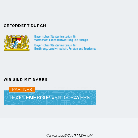
GEFÖRDERT DURCH
WIR SIND MIT DABEI!
©1992-2026 C.A.R.M.E.N. e.V.