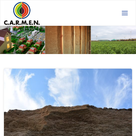
C.A.R.M.E.N.
e.V.