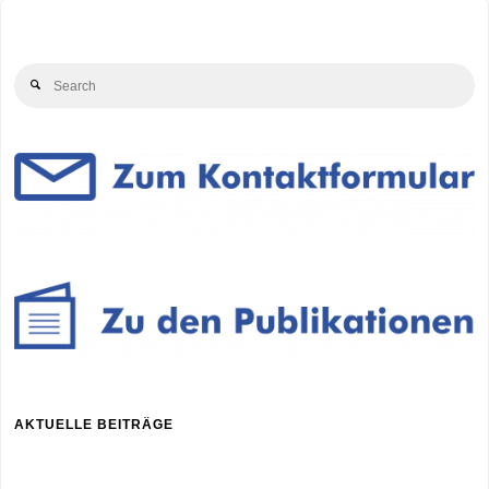
Beiträge
Se
Search
for
AKTUELLE BEITRÄGE