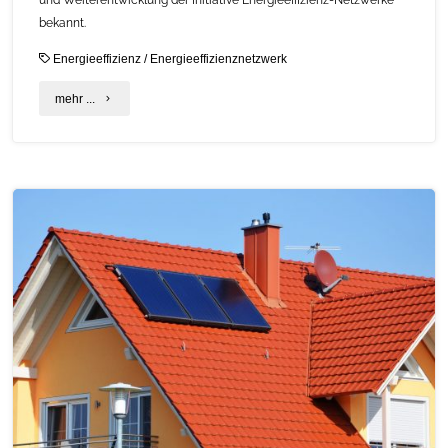
bekannt.
Energieeffizienz
/
Energieeffizienznetzwerk
"Initiative
mehr ...
für
Energieeffizienz-
und
Klimaschutz-
Netzwerke
wird
ausgebaut"