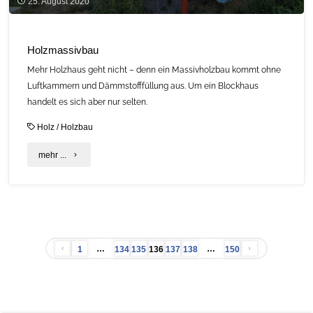
25. August 2020
Holzmassivbau
Mehr Holzhaus geht nicht – denn ein Massivholzbau kommt ohne
Luftkammern und Dämmstofffüllung aus. Um ein Blockhaus
handelt es sich aber nur selten.
Holz
/
Holzbau
"Holzmassivbau"
mehr ...
…
…
1
134
135
136
137
138
150
Seitennummerierung
der