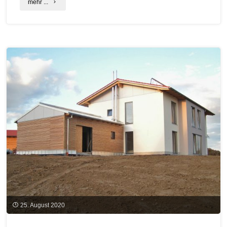
"Energieversorger
mehr ...
unterstützten
Solar-
Pioniere"
25. August 2020