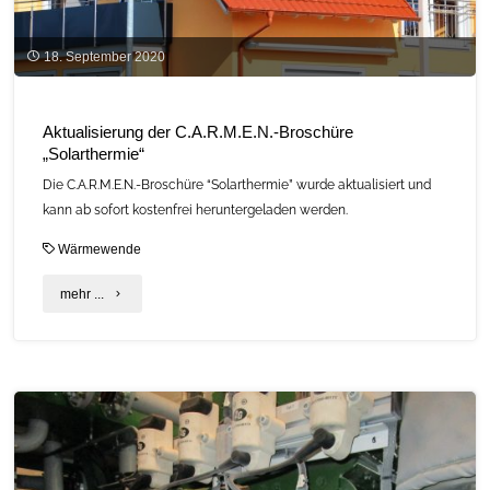
18. September 2020
Aktualisierung der C.A.R.M.E.N.-Broschüre
„Solarthermie“
Die C.A.R.M.E.N.-Broschüre “Solarthermie” wurde aktualisiert und
kann ab sofort kostenfrei heruntergeladen werden.
Wärmewende
"Aktualisierung
mehr ...
der
C.A.R.M.E.N.-
Broschüre
„Solarthermie“"