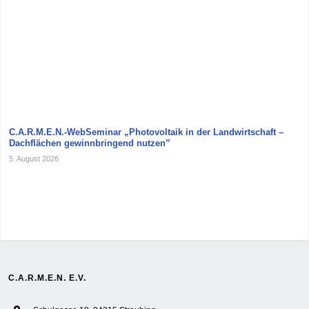
C.A.R.M.E.N.-WebSeminar „Photovoltaik in der Landwirtschaft –
Dachflächen gewinnbringend nutzen”
5. August 2026
C.A.R.M.E.N. E.V.