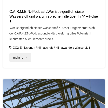
C.A.R.M.E.N.-Podcast „Wer ist eigentlich dieser
Wasserstoff und warum sprechen alle über ihn?“ – Folge
1
Wer ist eigentlich dieser Wasserstoff? Dieser Frage widmet sich
der C.A.R.M.E.N.-Podcast und erklärt, welch großes Potenzial im
leichtesten aller Elemente steckt.
CO2-Emissionen
/
Klimaschutz
/
Klimawandel
/
Wasserstoff
"C.A.R.M.E.N.-
mehr ...
Podcast
„Wer
ist
eigentlich
dieser
Wasserstoff