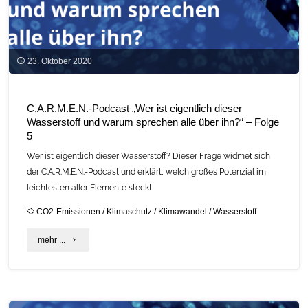
23. Oktober 2020
C.A.R.M.E.N.-Podcast „Wer ist eigentlich dieser
Wasserstoff und warum sprechen alle über ihn?“ – Folge
5
Wer ist eigentlich dieser Wasserstoff? Dieser Frage widmet sich
der C.A.R.M.E.N.-Podcast und erklärt, welch großes Potenzial im
leichtesten aller Elemente steckt.
CO2-Emissionen
/
Klimaschutz
/
Klimawandel
/
Wasserstoff
"C.A.R.M.E.N.-
mehr ...
Podcast
„Wer