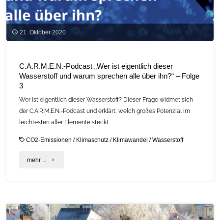
alle
über
21. Oktober 2020
ihn?“
–
C.A.R.M.E.N.-Podcast „Wer ist eigentlich dieser
Wasserstoff und warum sprechen alle über ihn?“ – Folge
Folge
3
4"
Wer ist eigentlich dieser Wasserstoff? Dieser Frage widmet sich
der C.A.R.M.E.N.-Podcast und erklärt, welch großes Potenzial im
leichtesten aller Elemente steckt.
CO2-Emissionen
/
Klimaschutz
/
Klimawandel
/
Wasserstoff
"C.A.R.M.E.N.-
mehr ...
Podcast
„Wer
ist