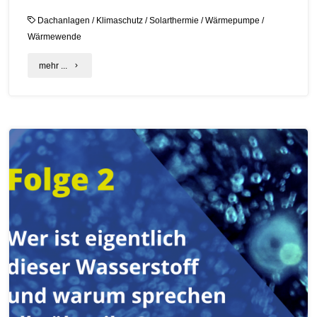
Dachanlagen
/
Klimaschutz
/
Solarthermie
/
Wärmepumpe
/
Wärmewende
"Jetzt
mehr ...
online
informieren:
Nachhaltig
heizen
mit
Erneuerbaren
Energien!"