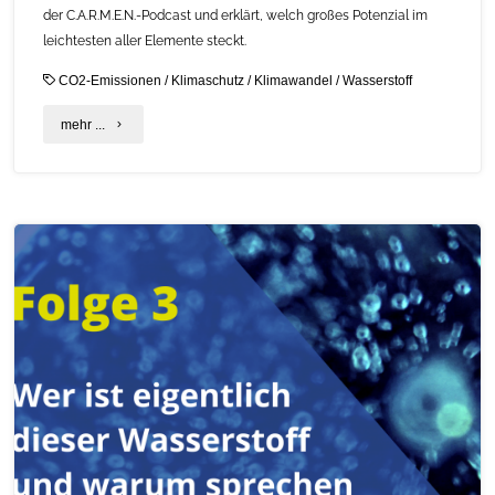
der C.A.R.M.E.N.-Podcast und erklärt, welch großes Potenzial im
leichtesten aller Elemente steckt.
CO2-Emissionen
/
Klimaschutz
/
Klimawandel
/
Wasserstoff
"C.A.R.M.E.N.-
mehr ...
Podcast
„Wer
ist
eigentlich
dieser
Wasserstoff
und
warum
sprechen