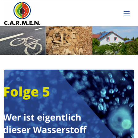
C.A.R.M.E.N.
e.V.