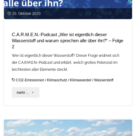
20. Oktober 2020
C.A.R.M.E.N.-Podcast „Wer ist eigentlich dieser
Wasserstoff und warum sprechen alle über ihn?“ – Folge
2
Wer ist eigentlich dieser Wasserstoff? Dieser Frage widmet sich
der C.A.R.M.E.N.-Podcast und erklärt, welch großes Potenzial im
leichtesten aller Elemente steckt.
CO2-Emissionen
/
Klimaschutz
/
Klimawandel
/
Wasserstoff
"C.A.R.M.E.N.-
mehr ...
Podcast
„Wer
ist
eigentlich