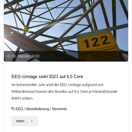
und
warum
sprechen
alle
über
16. Oktober 2020
ihn?“
–
EEG-Umlage sinkt 2021 auf 6,5 Cent
Folge
Im kommenden Jahr wird die EEG-Umlage aufgrund von
Milliardenzuschüssen des Bundes auf 6,5 Cent je Kilowattstunde
1"
(kWh) sinken.
EEG
/
Stromlieferung
/
Strommix
"EEG-
mehr ...
Umlage