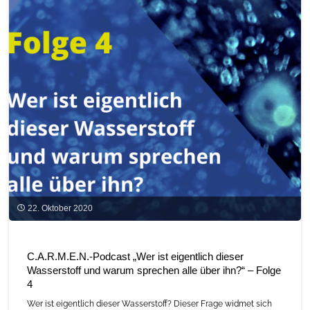
ist
eigentlich
dieser
Wasserstoff
und
warum
sprechen
alle
über
22. Oktober 2020
ihn?“
–
C.A.R.M.E.N.-Podcast „Wer ist eigentlich dieser
Wasserstoff und warum sprechen alle über ihn?“ – Folge
Folge
4
5"
Wer ist eigentlich dieser Wasserstoff? Dieser Frage widmet sich