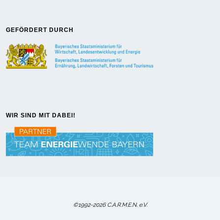
GEFÖRDERT DURCH
WIR SIND MIT DABEI!
©1992-2026 C.A.R.M.E.N. e.V.