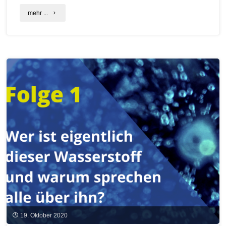
"BNetzA:
mehr ...
Verlängerung
Realisierungsfristen
bereits
bezuschlagter
Gebote
(vor
01.03.2020)"
19. Oktober 2020