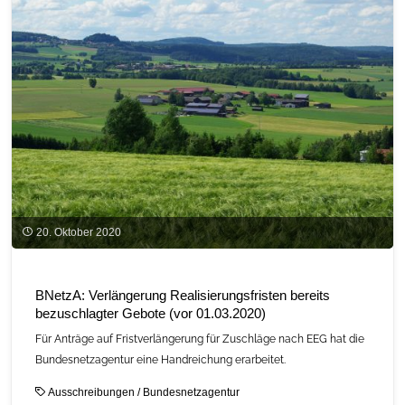
dieser
Wasserstoff
und
warum
sprechen
alle
über
20. Oktober 2020
ihn?“
–
BNetzA: Verlängerung Realisierungsfristen bereits
bezuschlagter Gebote (vor 01.03.2020)
Folge
Für Anträge auf Fristverlängerung für Zuschläge nach EEG hat die
2"
Bundesnetzagentur eine Handreichung erarbeitet.
Ausschreibungen
/
Bundesnetzagentur