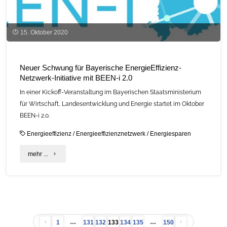
15. Oktober 2020
Neuer Schwung für Bayerische EnergieEffizienz-
Netzwerk-Initiative mit BEEN-i 2.0
In einer Kickoff-Veranstaltung im Bayerischen Staatsministerium
für Wirtschaft, Landesentwicklung und Energie startet im Oktober
BEEN-i 2.0.
Energieeffizienz
/
Energieeffizienznetzwerk
/
Energiesparen
"Neuer
mehr ...
Schwung
für
Bayerische
…
…
1
131
132
133
134
135
150
EnergieEffizienz-