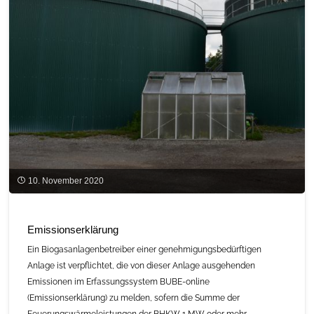
Hygiene
und
Sicherheit
von
Biogasanlagen"
10. November 2020
Emissionserklärung
Ein Biogasanlagenbetreiber einer genehmigungsbedürftigen
Anlage ist verpflichtet, die von dieser Anlage ausgehenden
Emissionen im Erfassungssystem BUBE-online
(Emissionserklärung) zu melden, sofern die Summe der
Feuerungswärmeleistungen der BHKW 1 MW oder mehr …