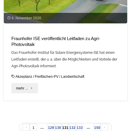
6. November 2020
Fraunhofer ISE veröffentlicht Leitfaden zu Agri-
Photovoltaik
Das Fraunhofer-Institut für Solare Energiesysteme ISE hat einen
Leitfaden erstellt, der u. a. über die Möglichkeiten und Vorteile der
Agri-Photovoltaik informiert.
Akzeptanz
/
Freiflächen-PV
/
Landwirtschaft
"Fraunhofer
mehr ...
ISE
veröffentlicht
Leitfaden
…
…
1
129
130
131
132
133
150
zu