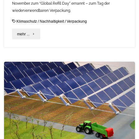
November zum “Global Refill Day” ernannt – zum Tag der
wiederverwendbaren Verpackung.
Klimaschutz
/
Nachhaltigkeit
/
Verpackung
"Für
mehr ...
mehr
Mehrweg:
Der
Global
Refill
Day
am
6.
November"