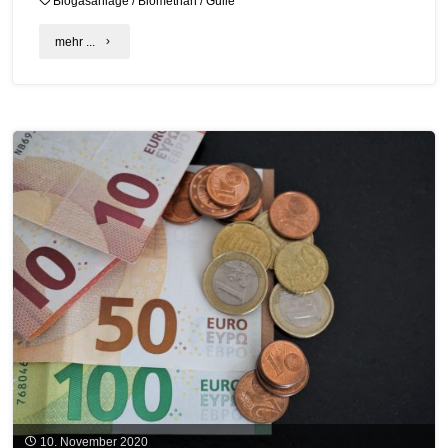
Biogasanlage
/
Biomethan
/
Gülle
"Ökologie
mehr ...
–
Fakten
und
Hinweise"
10. November 2020