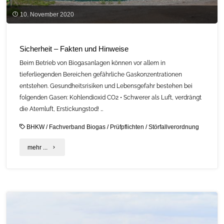
10. November 2020
Sicherheit – Fakten und Hinweise
Beim Betrieb von Biogasanlagen können vor allem in
tieferliegenden Bereichen gefährliche Gaskonzentrationen
entstehen. Gesundheitsrisiken und Lebensgefahr bestehen bei
folgenden Gasen: Kohlendioxid CO2 • Schwerer als Luft, verdrängt
die Atemluft, Erstickungstod! …
BHKW
/
Fachverband Biogas
/
Prüfpflichten
/
Störfallverordnung
"Sicherheit
mehr ...
–
Fakten
und
Hinweise"