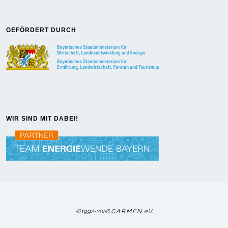
GEFÖRDERT DURCH
WIR SIND MIT DABEI!
©1992-2026 C.A.R.M.E.N. e.V.