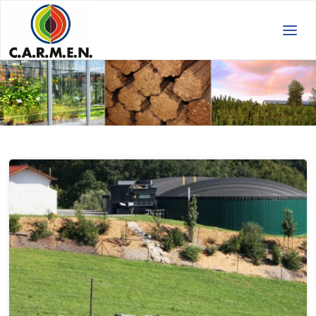
C.A.R.M.E.N.
e.V.