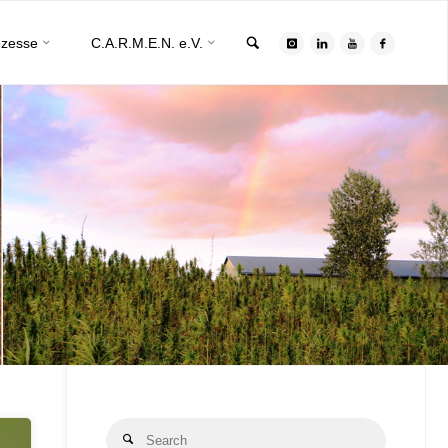
Search
ozesse
C.A.R.M.E.N. e.V.
Search
Search