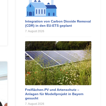
Integration von Carbon Dioxide Removal
(CDR) in den EU-ETS geplant
7. August 2026
Freiflächen-PV und Artenschutz –
Anlagen für Modellprojekt in Bayern
gesucht
7. August 2026