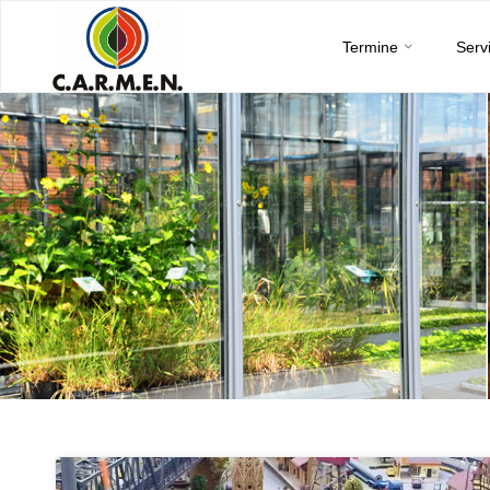
C.A.R.M.E.N.
Skip
e.V.
Termine
Serv
to
content