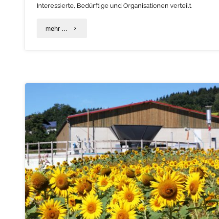
Interessierte, Bedürftige und Organisationen verteilt.
"Lebensmittel
mehr ...
–
viel
zu
wertvoll
für
die
Tonne"