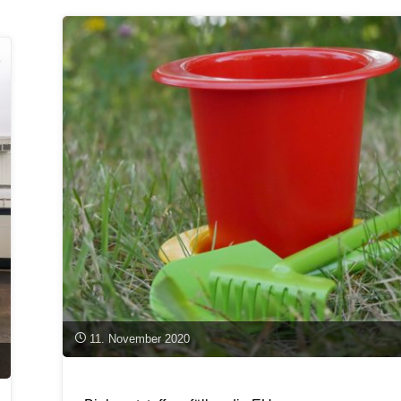
Niederalteicher
Perspektiven
zum
Bauen
mit
Holz"
11. November 2020