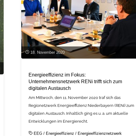
Flyer
zeigt
wie
es
geht!"
18. November 2020
Energieeffizienz im Fokus:
Unternehmensnetzwerk RENi trifft sich zum
digitalen Austausch
Am Mittwoch, den 11. November 2020 traf sich das
Regionetzwerk Energieeffizienz Niederbayern (RENi) zum
digitalen Austausch. Inhaltlich ging es u. a. um aktuelle
Entwicklungen im Energierecht.
EEG
/
Energieeffizienz
/
Energieeffizienznetzwerk