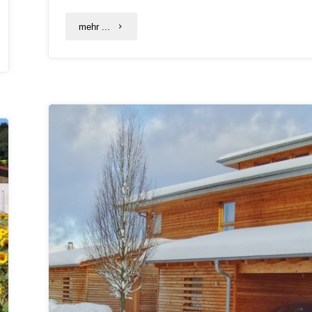
"Energieeffizienz
mehr ...
im
Fokus:
Unternehmensnetzwerk
RENi
trifft
sich
zum
digitalen
Austausch"