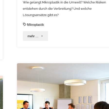
Wie gelangt Mikroplastik in die Umwelt? Welche Risiken
entstehen durch die Verbreitung? Und welche
Lösungsansätze gibt es?
Mikroplastik
"Mikroplastik
mehr ...
erkennen,
vermeiden
und
nachhaltig
ersetzen
–
C.A.R.M.E.N.-