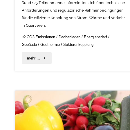
Rund 125 Teilnehmende informierten sich über technische
Anforderungen und regulatorische Rahmenbedingungen
für die effiziente Kopplung von Strom, Wärme und Verkehr
in Quartieren.
CO2-Emissionen
/
Dachanlagen
/
Energiebedarf
/
Gebäude
/
Geothermie
/
Sektorenkopplung
"Großes
mehr ...
Interesse
an
C.A.R.M.E.N.-
WebKonferenz
zu
Quartierskonzepten