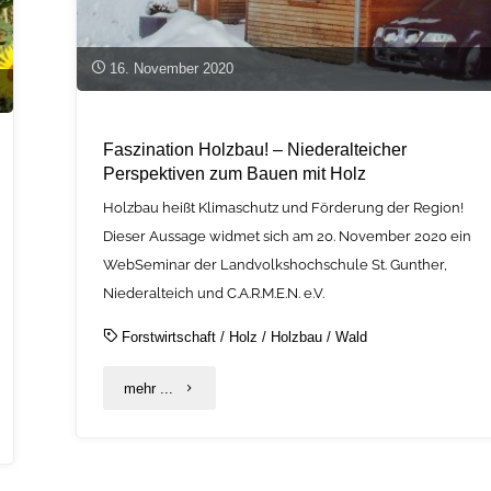
16. November 2020
Faszination Holzbau! – Niederalteicher
Perspektiven zum Bauen mit Holz
Holzbau heißt Klimaschutz und Förderung der Region!
Dieser Aussage widmet sich am 20. November 2020 ein
WebSeminar der Landvolkshochschule St. Gunther,
Niederalteich und C.A.R.M.E.N. e.V.
Forstwirtschaft
/
Holz
/
Holzbau
/
Wald
"Faszination
mehr ...
Holzbau!
–